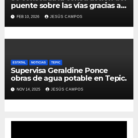
puente sobre las vías gracias a
s
gestiones de Geraldine Ponce
FEB 10, 2026
JESÚS CAMPOS
ESTATAL
NOTICIAS
TEPIC
Supervisa Geraldine Ponce
obras de agua potable en Tepic.
NOV 14, 2025
JESÚS CAMPOS