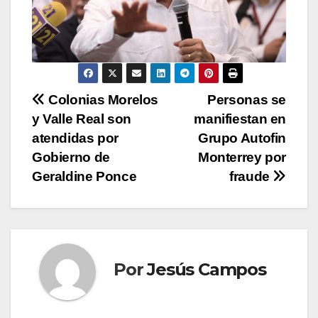
N
Colonias Morelos
Personas se
y Valle Real son
manifiestan en
a
atendidas por
Grupo Autofin
v
Gobierno de
Monterrey por
Geraldine Ponce
fraude
e
g
a
Por
Jesús Campos
c
i