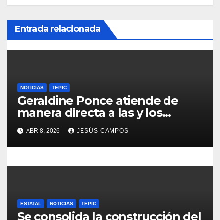
ó
Entrada relacionada
n
d
e
e
NOTICIAS
TEPIC
Geraldine Ponce atiende de
n
manera directa a las y los
tepicenses
t
ABR 8, 2026
JESÚS CAMPOS
r
a
d
ESTATAL
NOTICIAS
TEPIC
a
Se consolida la construcción del