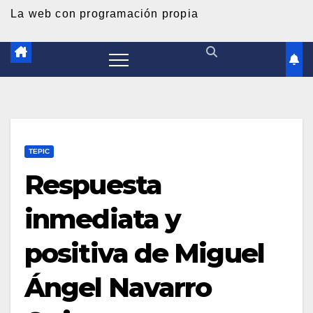
d
La web con programación propia
o
TEPIC
Respuesta
inmediata y
positiva de Miguel
Ángel Navarro