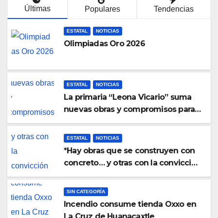
d
Últimas
Populares
Tendencias
o
ESTATAL
NOTICIAS
Olimpiadas Oro 2026
ESTATAL
NOTICIAS
La primaria “Leona Vicario” suma
nuevas obras y compromisos para
fortalecer su infraestructura
ESTATAL
NOTICIAS
*Hay obras que se construyen con
concreto… y otras con la convicción
de brindar una mejor atención a
quienes más lo necesitan.*
SIN CATEGORÍA
Incendio consume tienda Oxxo en
La Cruz de Huanacaxtle