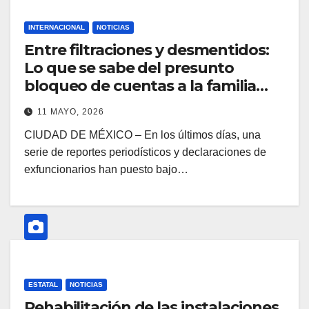
INTERNACIONAL
NOTICIAS
Entre filtraciones y desmentidos:
Lo que se sabe del presunto
bloqueo de cuentas a la familia
López Obrador en EE. UU.
11 MAYO, 2026
CIUDAD DE MÉXICO – En los últimos días, una
serie de reportes periodísticos y declaraciones de
exfuncionarios han puesto bajo…
ESTATAL
NOTICIAS
Rehabilitación de las instalaciones