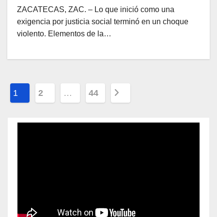
ZACATECAS, ZAC. – Lo que inició como una
exigencia por justicia social terminó en un choque
violento. Elementos de la…
P
1
2
…
44
a
g
i
n
a
c