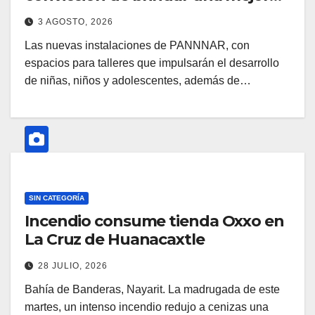
atención a quienes más lo
3 AGOSTO, 2026
necesitan.*
Las nuevas instalaciones de PANNNAR, con
espacios para talleres que impulsarán el desarrollo
de niñas, niños y adolescentes, además de…
SIN CATEGORÍA
Incendio consume tienda Oxxo en
La Cruz de Huanacaxtle
28 JULIO, 2026
Bahía de Banderas, Nayarit. La madrugada de este
martes, un intenso incendio redujo a cenizas una