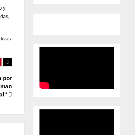
o y
adas,
ctivas
o por
laman
nal”