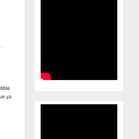
tible
que ya