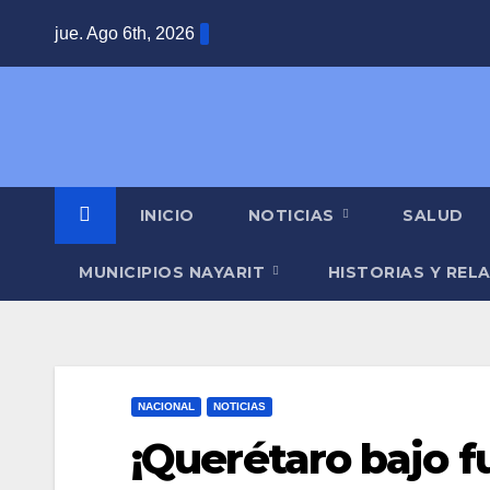
Saltar
jue. Ago 6th, 2026
al
contenido
INICIO
NOTICIAS
SALUD
MUNICIPIOS NAYARIT
HISTORIAS Y REL
NACIONAL
NOTICIAS
¡Querétaro bajo 