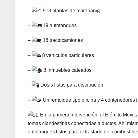
–
918 plantas de mar1han@
–
19 a
utotanques
–
18 tractocamiones
–
8 vehículos particulares
–
3 inmuebles cateados
–
Dosis listas para distribución
–
Un remolque tipo oficina y 4 contenedores i
En la primera intervención, el Ejército Mexi
tomas clandestinas conectadas a ductos. Ahí mism
autotanques listos para el traslado del combustibl