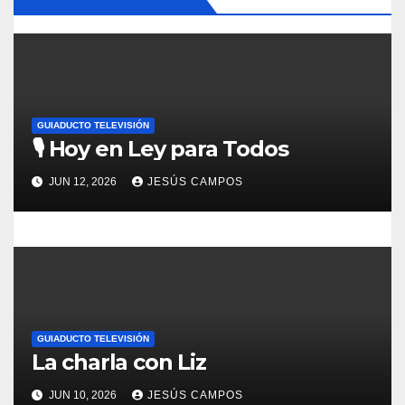
ó
n
d
e
GUIADUCTO TELEVISIÓN
🎙️ Hoy en Ley para Todos
e
JUN 12, 2026
JESÚS CAMPOS
n
t
r
a
d
GUIADUCTO TELEVISIÓN
La charla con Liz
a
JUN 10, 2026
JESÚS CAMPOS