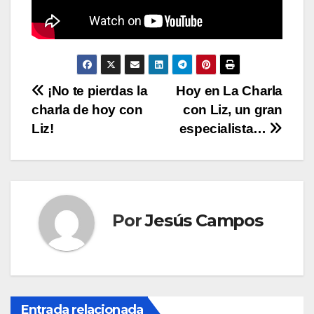
N
¡No te pierdas la
Hoy en La Charla
charla de hoy con
con Liz, un gran
a
Liz!
especialista…
v
e
g
Por
Jesús Campos
a
c
i
Entrada relacionada