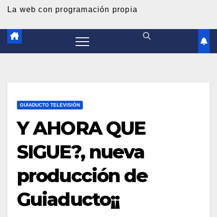
d
La web con programación propia
o
GUIADUCTO TELEVISIÓN
Y AHORA QUE
SIGUE?, nueva
producción de
Guiaducto¡¡