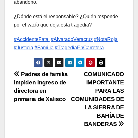
abandono.
¿Dónde está el responsable? ¿Quién responde
por el vacío que deja esta tragedia?
#AccidenteFatal
#AlvaradoVeracruz
#NotaRoja
#Justicia
#Familia
#TragediaEnCarretera
N
Padres de familia
COMUNICADO
impiden ingreso de
IMPORTANTE
a
directora en
PARA LAS
v
primaria de Xalisco
COMUNIDADES DE
LA SIERRA DE
e
BAHÍA DE
g
BANDERAS