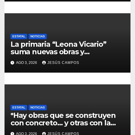
a
d
a
s
ESTATAL
NOTICIAS
La primaria “Leona Vicario”
suma nuevas obras y
compromisos para fortalecer su
AGO 3, 2026
JESÚS CAMPOS
infraestructura
ESTATAL
NOTICIAS
*Hay obras que se construyen
con concreto… y otras con la
convicción de brindar una
AGO 3, 2026
JESÚS CAMPOS