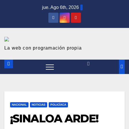
S
jue. Ago 6th, 2026
a
l
t
a
r
La web con programación propia
a
l
c
o
n
t
NACIONAL
NOTICIAS
POLICÍACA
e
¡SINALOA ARDE!
n
i