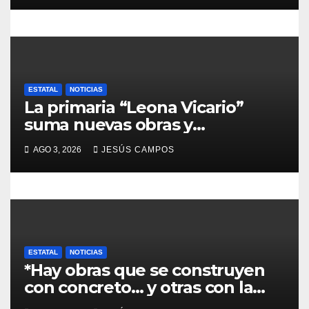
r
a
d
ESTATAL
NOTICIAS
a
La primaria “Leona Vicario”
suma nuevas obras y
s
compromisos para fortalecer su
AGO 3, 2026
JESÚS CAMPOS
infraestructura
ESTATAL
NOTICIAS
*Hay obras que se construyen
con concreto… y otras con la
convicción de brindar una