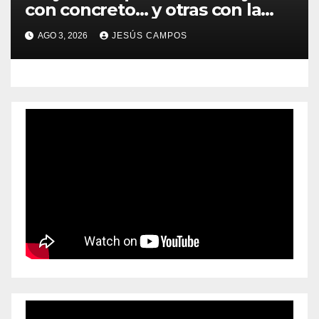
con concreto… y otras con la
convicción de brindar una
AGO 3, 2026
JESÚS CAMPOS
mejor atención a quienes más
lo necesitan.*