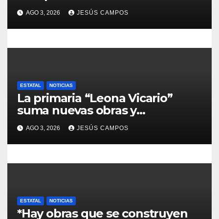
t
AGO 3, 2026
JESÚS CAMPOS
r
a
d
ESTATAL
NOTICIAS
a
La primaria “Leona Vicario”
suma nuevas obras y
s
compromisos para fortalecer su
AGO 3, 2026
JESÚS CAMPOS
infraestructura
ESTATAL
NOTICIAS
*Hay obras que se construyen