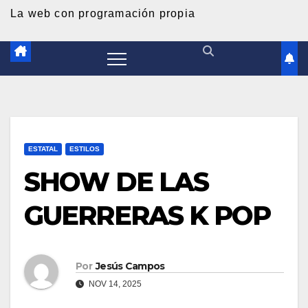
d
La web con programación propia
o
ESTATAL
ESTILOS
SHOW DE LAS
GUERRERAS K POP
Por
Jesús Campos
NOV 14, 2025