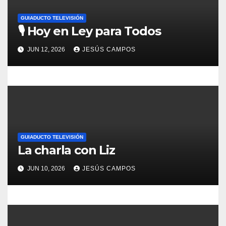
e
GUIADUCTO TELEVISIÓN
e
🎙️ Hoy en Ley para Todos
n
JUN 12, 2026
JESÚS CAMPOS
t
r
a
d
GUIADUCTO TELEVISIÓN
a
La charla con Liz
s
JUN 10, 2026
JESÚS CAMPOS