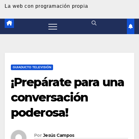
d
La web con programación propia
o
GUIADUCTO TELEVISIÓN
¡Prepárate para una
conversación
poderosa!
Por
Jesús Campos