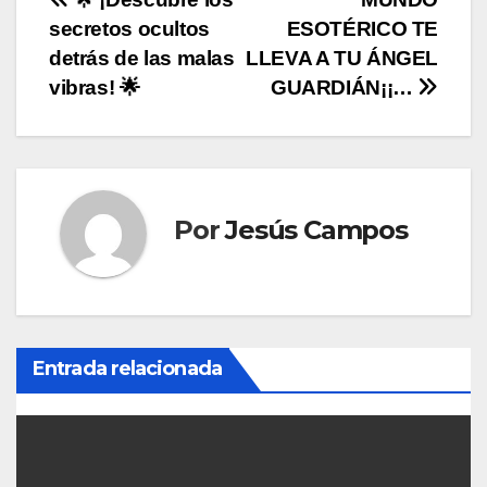
N
secretos ocultos
ESOTÉRICO TE
a
detrás de las malas
LLEVA A TU ÁNGEL
v
vibras! 🌟
GUARDIÁN¡¡…
e
g
a
Por
Jesús Campos
c
i
ó
Entrada relacionada
n
d