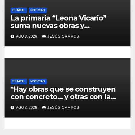
a
d
ESTATAL
NOTICIAS
La primaria “Leona Vicario”
a
suma nuevas obras y
compromisos para fortalecer su
s
AGO 3, 2026
JESÚS CAMPOS
infraestructura
ESTATAL
NOTICIAS
*Hay obras que se construyen
con concreto… y otras con la
convicción de brindar una
AGO 3, 2026
JESÚS CAMPOS
mejor atención a quienes más
lo necesitan.*