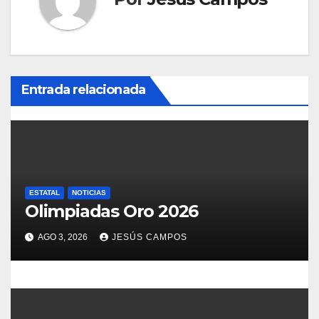
c
i
ó
Entrada relacionada
n
d
e
ESTATAL
NOTICIAS
e
Olimpiadas Oro 2026
n
AGO 3, 2026
JESÚS CAMPOS
t
r