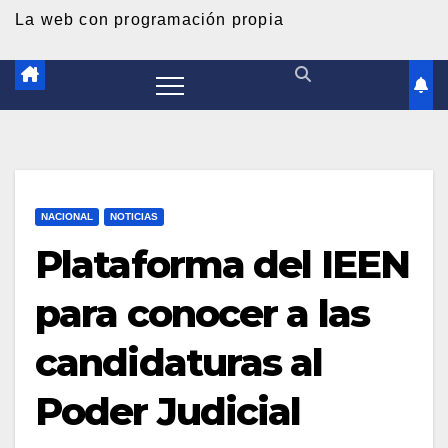
d
La web con programación propia
o
NACIONAL
NOTICIAS
Plataforma del IEEN
para conocer a las
candidaturas al
Poder Judicial