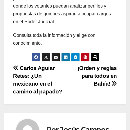
donde los votantes puedan analizar perfiles y
propuestas de quienes aspiran a ocupar cargos
en el Poder Judicial.
Consulta toda la información y elige con
conocimiento.
N
Carlos Aguiar
¡Orden y reglas
Retes: ¿Un
para todos en
a
mexicano en el
Bahía!
v
camino al papado?
e
g
a
Por
Jesús Campos