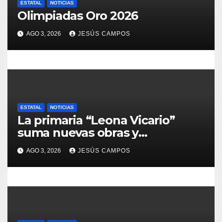
ESTATAL
NOTICIAS
r
Olimpiadas Oro 2026
a
AGO 3, 2026
JESÚS CAMPOS
d
a
s
ESTATAL
NOTICIAS
La primaria “Leona Vicario”
suma nuevas obras y
compromisos para fortalecer su
AGO 3, 2026
JESÚS CAMPOS
infraestructura