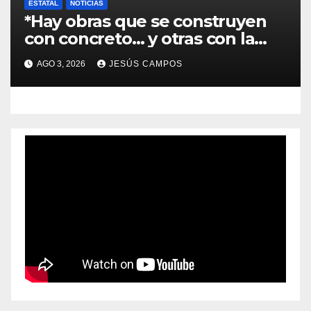
ESTATAL
NOTICIAS
*Hay obras que se construyen
con concreto… y otras con la
convicción de brindar una
AGO 3, 2026
JESÚS CAMPOS
mejor atención a quienes más
lo necesitan.*