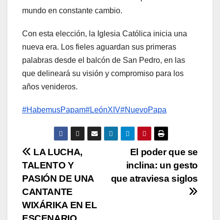
mundo en constante cambio.
Con esta elección, la Iglesia Católica inicia una
nueva era. Los fieles aguardan sus primeras
palabras desde el balcón de San Pedro, en las
que delineará su visión y compromiso para los
años venideros.
#HabemusPapam
#LeónXIV
#NuevoPapa
N
LA LUCHA,
El poder que se
TALENTO Y
inclina: un gesto
a
PASIÓN DE UNA
que atraviesa siglos
v
CANTANTE
WIXÁRIKA EN EL
e
ESCENARIO