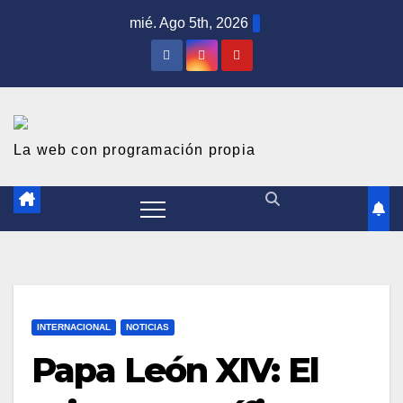
S
mié. Ago 5th, 2026
a
l
t
a
r
La web con programación propia
a
l
c
o
n
t
INTERNACIONAL
NOTICIAS
e
Papa León XIV: El
n
i