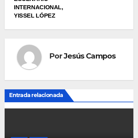
g
INTERNACIONAL,
YISSEL LÓPEZ
a
c
i
Por
Jesús Campos
ó
n
d
Entrada relacionada
e
e
n
t