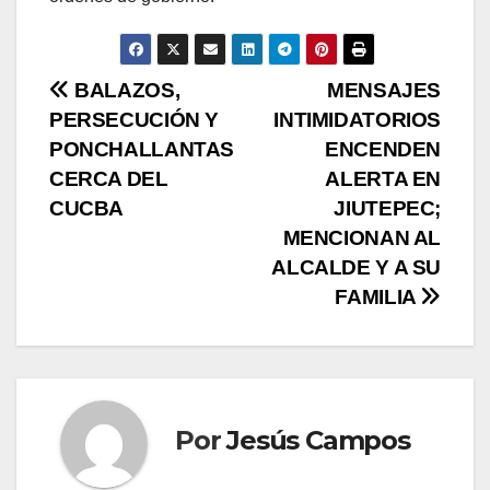
N
BALAZOS,
MENSAJES
PERSECUCIÓN Y
INTIMIDATORIOS
a
PONCHALLANTAS
ENCENDEN
v
CERCA DEL
ALERTA EN
CUCBA
JIUTEPEC;
e
MENCIONAN AL
g
ALCALDE Y A SU
FAMILIA
a
c
i
Por
Jesús Campos
ó