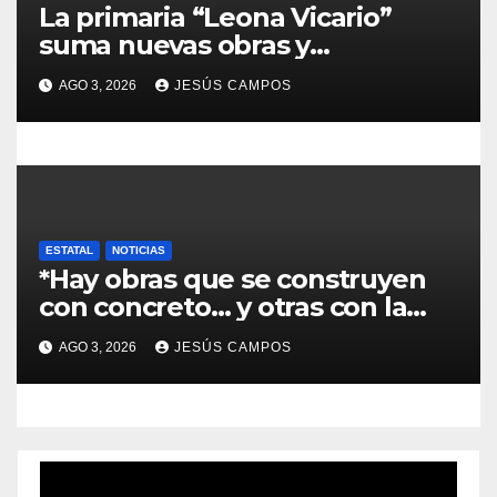
La primaria “Leona Vicario”
suma nuevas obras y
compromisos para fortalecer su
AGO 3, 2026
JESÚS CAMPOS
infraestructura
ESTATAL
NOTICIAS
*Hay obras que se construyen
con concreto… y otras con la
convicción de brindar una
AGO 3, 2026
JESÚS CAMPOS
mejor atención a quienes más
lo necesitan.*