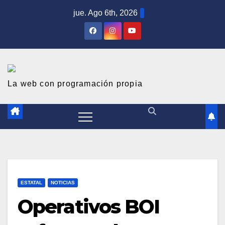
S
jue. Ago 6th, 2026
a
l
t
a
r
La web con programación propia
a
l
c
o
n
t
ESTATAL
NOTICIAS
e
Operativos BOI
n
i