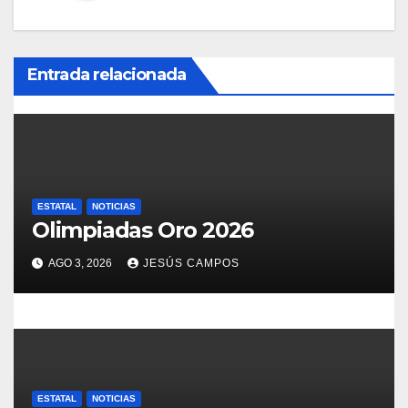
n
d
Entrada relacionada
e
e
n
t
ESTATAL
NOTICIAS
r
Olimpiadas Oro 2026
a
AGO 3, 2026
JESÚS CAMPOS
d
a
s
ESTATAL
NOTICIAS