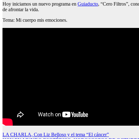
Hoy iniciamos un nuevo programa en
Guiaducto
, “Cero Filtros”, co
de afrontar la vida.
Tema: Mi cuerpo mis emociones.
Navegación
LA CHARLA, Con Liz Belloso y el tema “El cáncer”