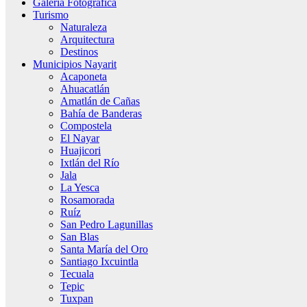
Galería Fotográfica
Turismo
Naturaleza
Arquitectura
Destinos
Municipios Nayarit
Acaponeta
Ahuacatlán
Amatlán de Cañas
Bahía de Banderas
Compostela
El Nayar
Huajicori
Ixtlán del Río
Jala
La Yesca
Rosamorada
Ruíz
San Pedro Lagunillas
San Blas
Santa María del Oro
Santiago Ixcuintla
Tecuala
Tepic
Tuxpan