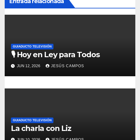
Entrada relacionada
n
d
e
GUIADUCTO TELEVISIÓN
e
🎙️ Hoy en Ley para Todos
n
JUN 12, 2026
JESÚS CAMPOS
t
r
a
d
GUIADUCTO TELEVISIÓN
a
La charla con Liz
JUN 10, 2026
JESÚS CAMPOS