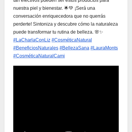
tan efectivos pueden ser estos productos para
nuestra piel y bienestar. 🌟💚 ¡Será una
conversación enriquecedora que no querrás
perderte! Sintoniza y descubre cómo la naturaleza
puede transformar tu rutina de belleza. 🌸✨
#LaCharlaConLiz
#CosméticaNatural
#BeneficiosNaturales
#BellezaSana
#LauraMonts
#CosméticaNaturalCami