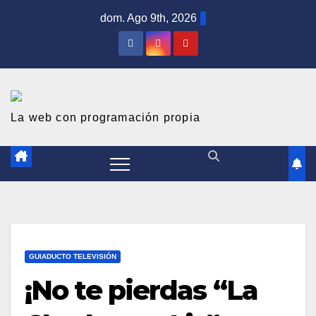
S
dom. Ago 9th, 2026
a
l
t
a
r
La web con programación propia
a
l
c
o
n
t
GUIADUCTO TELEVISIÓN
e
¡No te pierdas “La
n
i