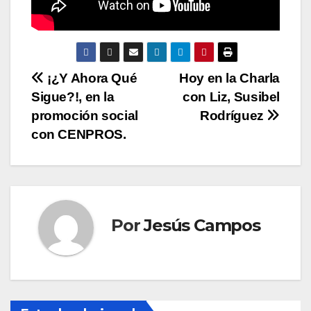
N
¡¿Y Ahora Qué
Hoy en la Charla
Sigue?!, en la
con Liz, Susibel
a
promoción social
Rodríguez
v
con CENPROS.
e
g
a
Por
Jesús Campos
c
i
ó