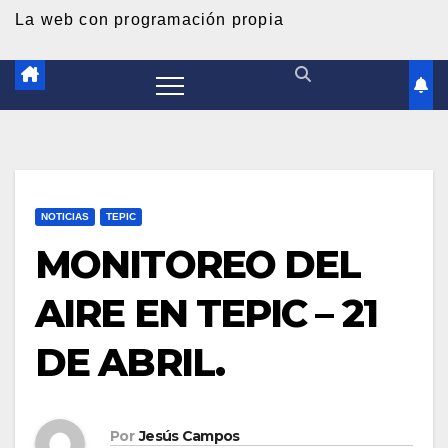
d
La web con programación propia
o
NOTICIAS
TEPIC
MONITOREO DEL
AIRE EN TEPIC – 21
DE ABRIL.
Por
Jesús Campos