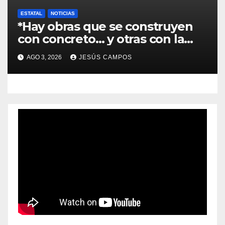
ESTATAL
NOTICIAS
*Hay obras que se construyen
con concreto… y otras con la
convicción de brindar una
AGO 3, 2026
JESÚS CAMPOS
mejor atención a quienes más
lo necesitan.*