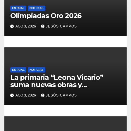
n
ESTATAL
NOTICIAS
Olimpiadas Oro 2026
t
AGO 3, 2026
JESÚS CAMPOS
r
a
d
a
ESTATAL
NOTICIAS
La primaria “Leona Vicario”
s
suma nuevas obras y
compromisos para fortalecer su
AGO 3, 2026
JESÚS CAMPOS
infraestructura