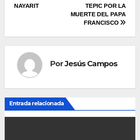
v
NAYARIT
TEPIC POR LA
MUERTE DEL PAPA
e
FRANCISCO
g
a
c
Por
Jesús Campos
i
ó
n
Entrada relacionada
d
e
e