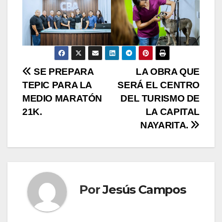
N
SE PREPARA
LA OBRA QUE
TEPIC PARA LA
SERÁ EL CENTRO
a
MEDIO MARATÓN
DEL TURISMO DE
v
21K.
LA CAPITAL
NAYARITA.
e
g
a
Por
Jesús Campos
c
i