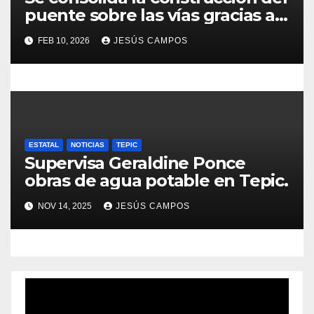
puente sobre las vías gracias a
s
gestiones de Geraldine Ponce
FEB 10, 2026
JESÚS CAMPOS
ESTATAL
NOTICIAS
TEPIC
Supervisa Geraldine Ponce
obras de agua potable en Tepic.
NOV 14, 2025
JESÚS CAMPOS