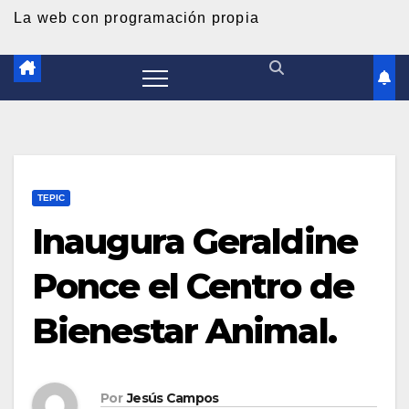
d
La web con programación propia
o
TEPIC
Inaugura Geraldine
Ponce el Centro de
Bienestar Animal.
Por
Jesús Campos