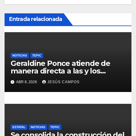
ó
Entrada relacionada
n
d
e
e
NOTICIAS
TEPIC
Geraldine Ponce atiende de
n
manera directa a las y los
tepicenses
t
ABR 8, 2026
JESÚS CAMPOS
r
a
d
ESTATAL
NOTICIAS
TEPIC
a
Se consolida la construcción del