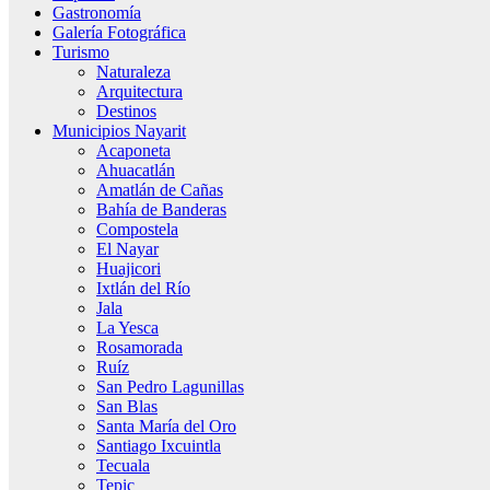
Gastronomía
Galería Fotográfica
Turismo
Naturaleza
Arquitectura
Destinos
Municipios Nayarit
Acaponeta
Ahuacatlán
Amatlán de Cañas
Bahía de Banderas
Compostela
El Nayar
Huajicori
Ixtlán del Río
Jala
La Yesca
Rosamorada
Ruíz
San Pedro Lagunillas
San Blas
Santa María del Oro
Santiago Ixcuintla
Tecuala
Tepic