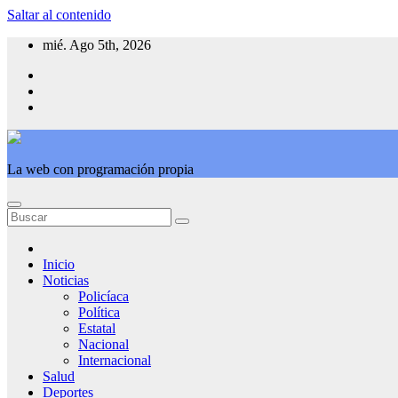
Saltar al contenido
mié. Ago 5th, 2026
La web con programación propia
Inicio
Noticias
Policíaca
Política
Estatal
Nacional
Internacional
Salud
Deportes