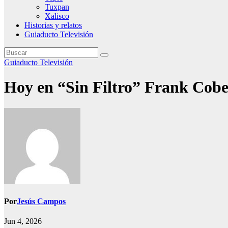
Tuxpan
Xalisco
Historias y relatos
Guiaducto Televisión
Guiaducto Televisión
Hoy en “Sin Filtro” Frank Cobe
Por
Jesús Campos
Jun 4, 2026