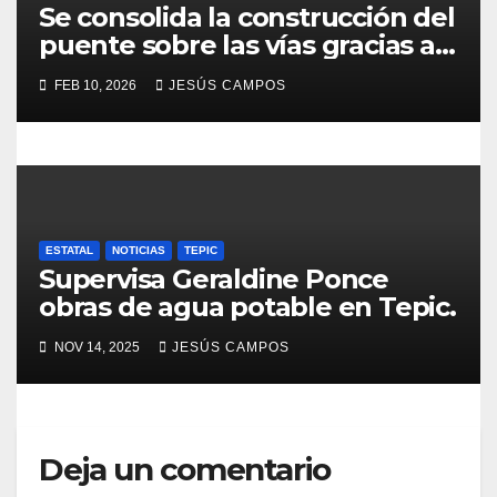
Se consolida la construcción del
a
puente sobre las vías gracias a
gestiones de Geraldine Ponce
s
FEB 10, 2026
JESÚS CAMPOS
ESTATAL
NOTICIAS
TEPIC
Supervisa Geraldine Ponce
obras de agua potable en Tepic.
NOV 14, 2025
JESÚS CAMPOS
Deja un comentario