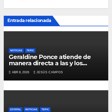
i
ó
Entrada relacionada
n
d
e
NOTICIAS
TEPIC
Geraldine Ponce atiende de
e
manera directa a las y los
tepicenses
n
ABR 8, 2026
JESÚS CAMPOS
t
r
a
d
ESTATAL
NOTICIAS
TEPIC