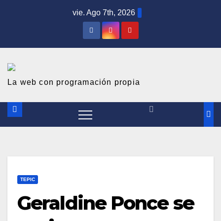
S
vie. Ago 7th, 2026
a
l
t
a
r
La web con programación propia
a
l
c
o
n
t
TEPIC
e
Geraldine Ponce se
n
i