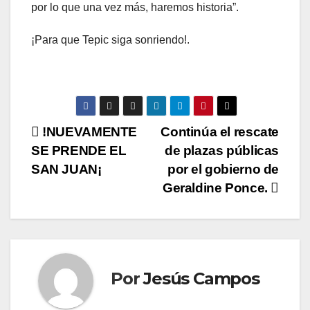
por lo que una vez más, haremos historia”.
¡Para que Tepic siga sonriendo!.
N
!NUEVAMENTE
Continúa el rescate
SE PRENDE EL
de plazas públicas
a
SAN JUAN¡
por el gobierno de
v
Geraldine Ponce.
e
g
a
Por
Jesús Campos
c