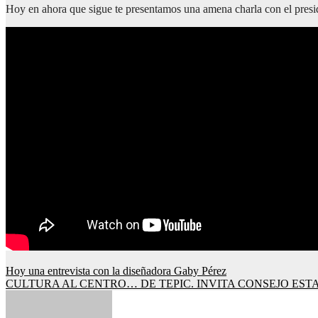
Hoy en ahora que sigue te presentamos una amena charla con el presid
Hoy una entrevista con la diseñadora Gaby Pérez
CULTURA AL CENTRO… DE TEPIC. INVITA CONSEJO ESTA
Navegación
de