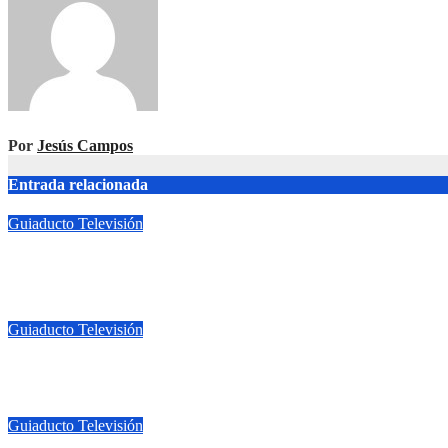
entradas
Por
Jesús Campos
Entrada relacionada
Guiaducto Televisión
🎙️ Hoy en Ley para Todos
Jun 12, 2026
Jesús Campos
Guiaducto Televisión
La charla con Liz
Jun 10, 2026
Jesús Campos
Guiaducto Televisión