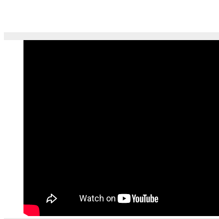
Hoy en “Sin Filtro” Frank Cober y el Stand up en Nayarit
Jun 4, 2026
Jesús Campos