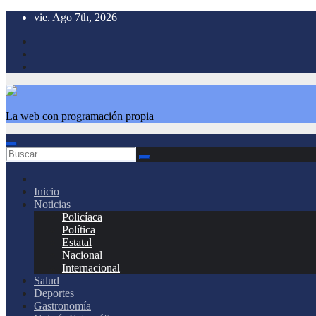
Saltar
vie. Ago 7th, 2026
al
contenido
La web con programación propia
Inicio
Noticias
Policíaca
Política
Estatal
Nacional
Internacional
Salud
Deportes
Gastronomía