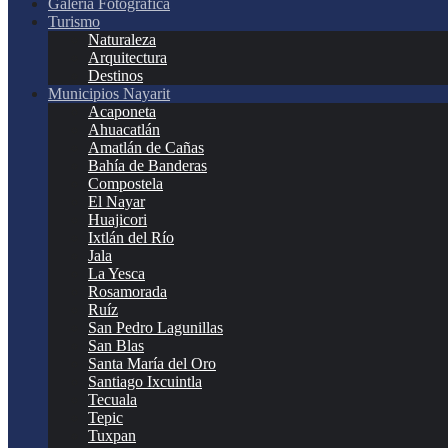
Galería Fotográfica
Turismo
Naturaleza
Arquitectura
Destinos
Municipios Nayarit
Acaponeta
Ahuacatlán
Amatlán de Cañas
Bahía de Banderas
Compostela
El Nayar
Huajicori
Ixtlán del Río
Jala
La Yesca
Rosamorada
Ruíz
San Pedro Lagunillas
San Blas
Santa María del Oro
Santiago Ixcuintla
Tecuala
Tepic
Tuxpan