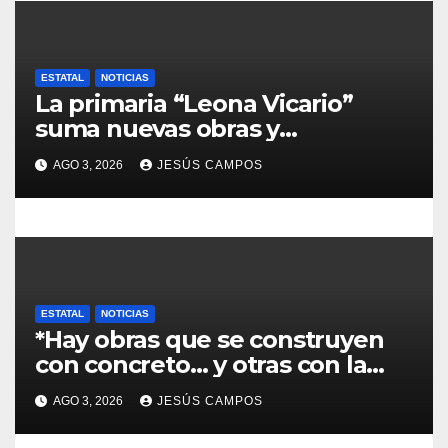
a
s
ESTATAL
NOTICIAS
La primaria “Leona Vicario”
suma nuevas obras y
compromisos para fortalecer su
AGO 3, 2026
JESÚS CAMPOS
infraestructura
ESTATAL
NOTICIAS
*Hay obras que se construyen
con concreto… y otras con la
convicción de brindar una
AGO 3, 2026
JESÚS CAMPOS
mejor atención a quienes más
lo necesitan.*