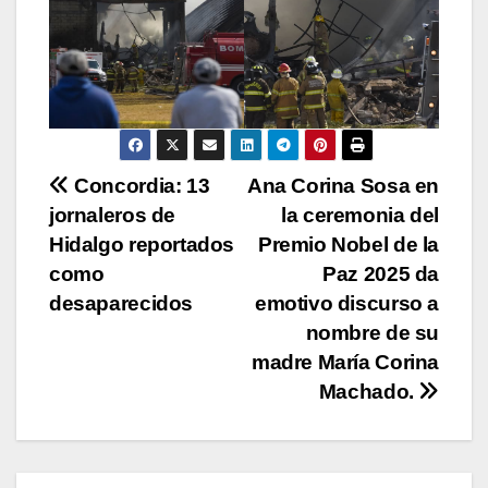
N
Concordia: 13
Ana Corina Sosa en
jornaleros de
la ceremonia del
a
Hidalgo reportados
Premio Nobel de la
v
como
Paz 2025 da
desaparecidos
emotivo discurso a
e
nombre de su
g
madre María Corina
Machado.
a
c