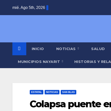
Saltar
mié. Ago 5th, 2026
al
contenido
INICIO
NOTICIAS
SALUD
MUNICIPIOS NAYARIT
HISTORIAS Y REL
ESTATAL
NOTICIAS
SAN BLAS
Colapsa puente en