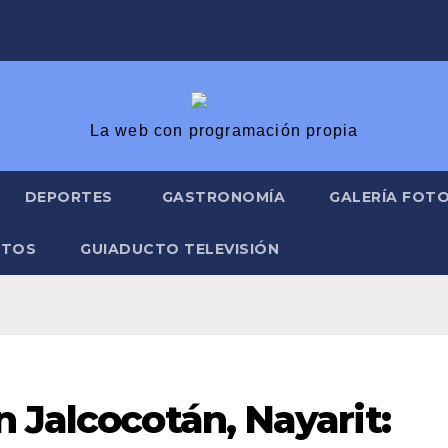
La web con programación propia
DEPORTES
GASTRONOMÍA
GALERÍA FOT
ATOS
GUIADUCTO TELEVISIÓN
 Jalcocotán, Nayarit: