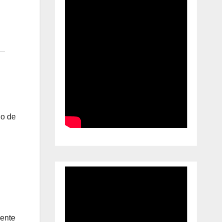
io de
mente