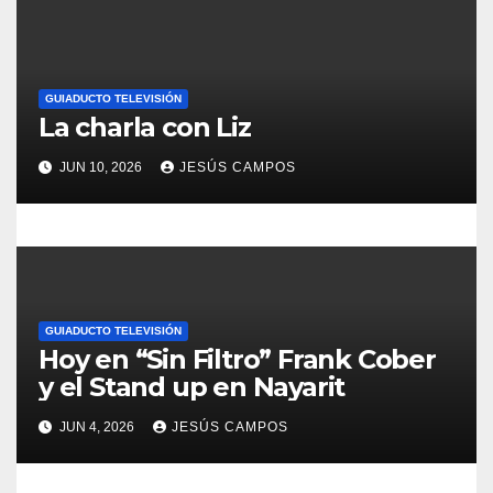
a
d
GUIADUCTO TELEVISIÓN
a
La charla con Liz
s
JUN 10, 2026
JESÚS CAMPOS
GUIADUCTO TELEVISIÓN
Hoy en “Sin Filtro” Frank Cober
y el Stand up en Nayarit
JUN 4, 2026
JESÚS CAMPOS