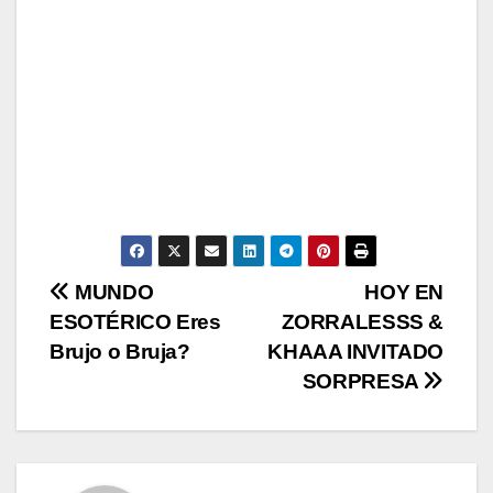
N
MUNDO
HOY EN
ESOTÉRICO Eres
ZORRALESSS &
a
Brujo o Bruja?
KHAAA INVITADO
v
SORPRESA
e
g