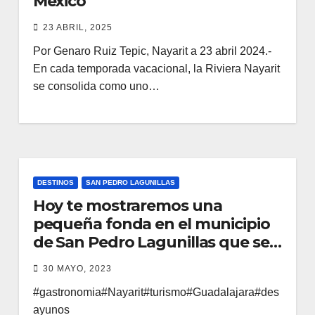
México
23 ABRIL, 2025
Por Genaro Ruiz Tepic, Nayarit a 23 abril 2024.-
En cada temporada vacacional, la Riviera Nayarit
se consolida como uno…
DESTINOS
SAN PEDRO LAGUNILLAS
Hoy te mostraremos una
pequeña fonda en el municipio
de San Pedro Lagunillas que se
llama “Loncheria Faby” te
30 MAYO, 2023
invitamos a conocerla.
#gastronomia#Nayarit#turismo#Guadalajara#des
ayunos