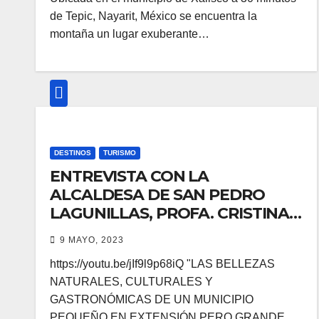
de Tepic, Nayarit, México se encuentra la
montaña un lugar exuberante…
DESTINOS
TURISMO
ENTREVISTA CON LA
ALCALDESA DE SAN PEDRO
LAGUNILLAS, PROFA. CRISTINA
CORONADO
9 MAYO, 2023
https://youtu.be/jIf9l9p68iQ "LAS BELLEZAS
NATURALES, CULTURALES Y
GASTRONÓMICAS DE UN MUNICIPIO
PEQUEÑO EN EXTENSIÓN PERO GRANDE