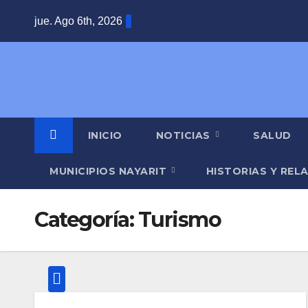
Saltar
jue. Ago 6th, 2026
al
contenido
INICIO
NOTICIAS
SALUD
MUNICIPIOS NAYARIT
HISTORIAS Y REL
Categoría:
Turismo