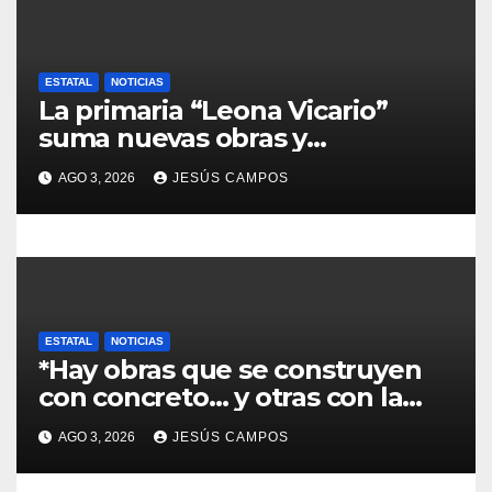
d
a
ESTATAL
NOTICIAS
La primaria “Leona Vicario”
s
suma nuevas obras y
compromisos para fortalecer su
AGO 3, 2026
JESÚS CAMPOS
infraestructura
ESTATAL
NOTICIAS
*Hay obras que se construyen
con concreto… y otras con la
convicción de brindar una
AGO 3, 2026
JESÚS CAMPOS
mejor atención a quienes más
lo necesitan.*