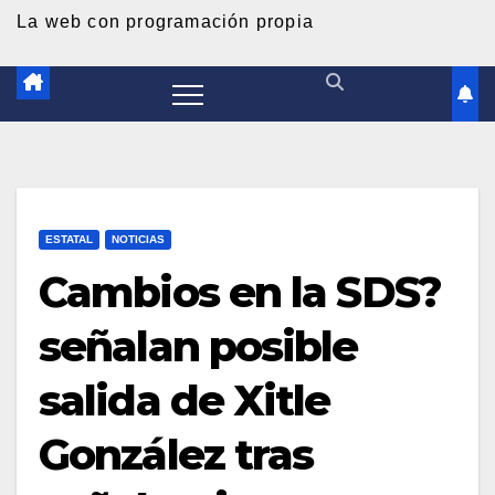
d
La web con programación propia
o
ESTATAL
NOTICIAS
Cambios en la SDS?
señalan posible
salida de Xitle
González tras