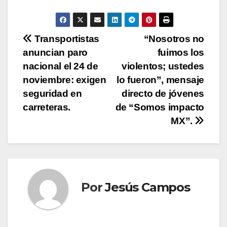
N
Transportistas
“Nosotros no
anuncian paro
fuimos los
a
nacional el 24 de
violentos; ustedes
v
noviembre: exigen
lo fueron”, mensaje
seguridad en
directo de jóvenes
e
carreteras.
de “Somos impacto
g
MX”.
a
c
i
Por
Jesús Campos
ó