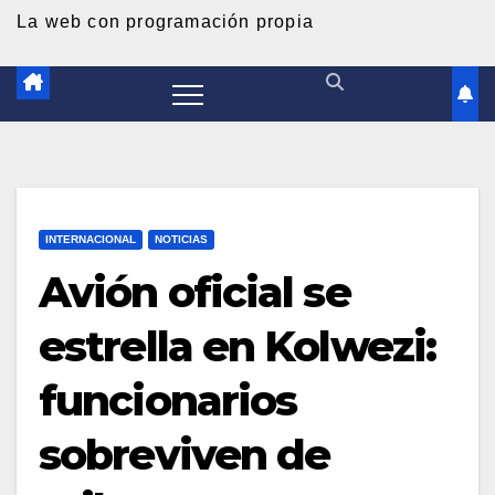
d
La web con programación propia
o
INTERNACIONAL
NOTICIAS
Avión oficial se
estrella en Kolwezi:
funcionarios
sobreviven de