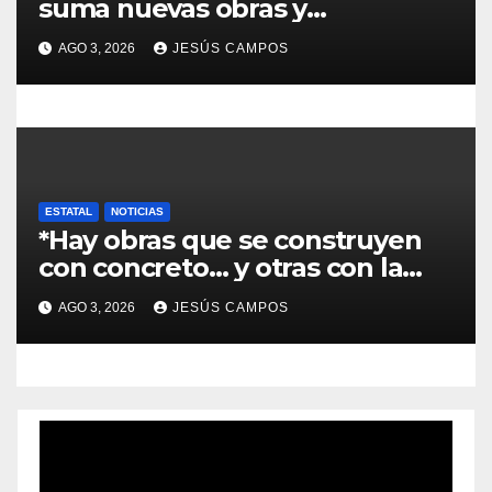
suma nuevas obras y
compromisos para fortalecer su
AGO 3, 2026
JESÚS CAMPOS
infraestructura
ESTATAL
NOTICIAS
*Hay obras que se construyen
con concreto… y otras con la
convicción de brindar una
AGO 3, 2026
JESÚS CAMPOS
mejor atención a quienes más
lo necesitan.*