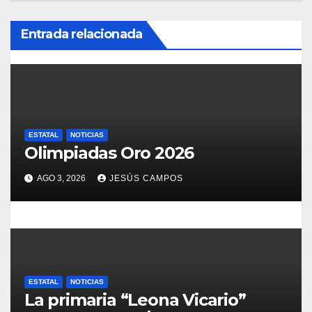
n
d
Entrada relacionada
e
e
n
ESTATAL
NOTICIAS
t
Olimpiadas Oro 2026
r
AGO 3, 2026
JESÚS CAMPOS
a
d
a
s
ESTATAL
NOTICIAS
La primaria “Leona Vicario”