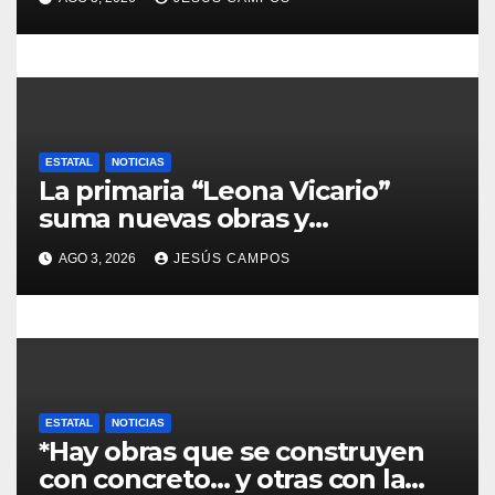
r
a
d
a
ESTATAL
NOTICIAS
La primaria “Leona Vicario”
s
suma nuevas obras y
compromisos para fortalecer su
AGO 3, 2026
JESÚS CAMPOS
infraestructura
ESTATAL
NOTICIAS
*Hay obras que se construyen
con concreto… y otras con la