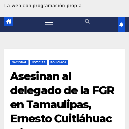
d
La web con programación propia
o
NACIONAL
NOTICIAS
POLICÍACA
Asesinan al
delegado de la FGR
en Tamaulipas,
Ernesto Cuitláhuac