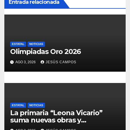
Entrada relacionada
d
e
e
n
ESTATAL
NOTICIAS
Olimpiadas Oro 2026
t
AGO 3, 2026
JESÚS CAMPOS
r
a
d
a
ESTATAL
NOTICIAS
La primaria “Leona Vicario”
s
suma nuevas obras y
compromisos para fortalecer su