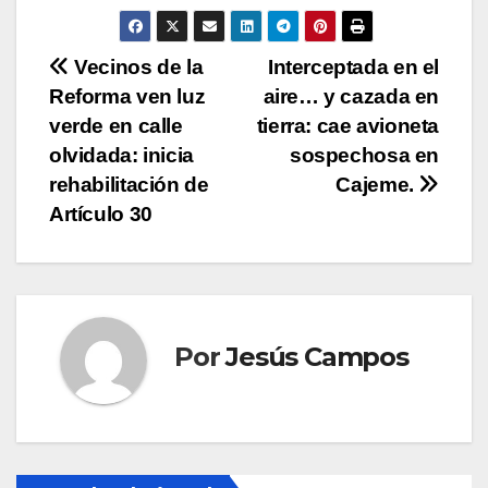
N
Vecinos de la
Interceptada en el
Reforma ven luz
aire… y cazada en
a
verde en calle
tierra: cae avioneta
v
olvidada: inicia
sospechosa en
rehabilitación de
Cajeme.
e
Artículo 30
g
a
c
Por
Jesús Campos
i
ó
n