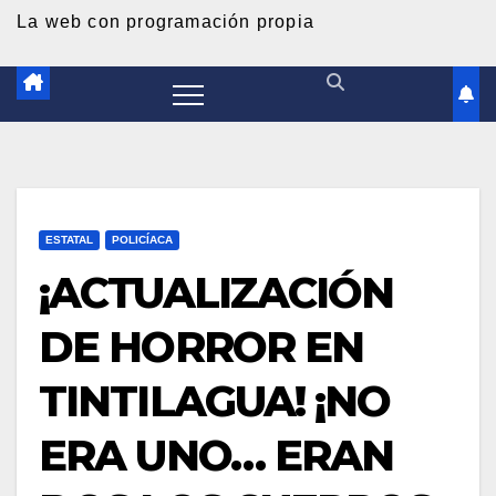
d
La web con programación propia
o
ESTATAL
POLICÍACA
¡ACTUALIZACIÓN
DE HORROR EN
TINTILAGUA! ¡NO
ERA UNO… ERAN