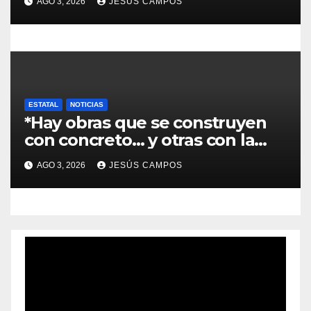
AGO 3, 2026
JESÚS CAMPOS
infraestructura
ESTATAL
NOTICIAS
*Hay obras que se construyen
con concreto… y otras con la
convicción de brindar una
AGO 3, 2026
JESÚS CAMPOS
mejor atención a quienes más
lo necesitan.*