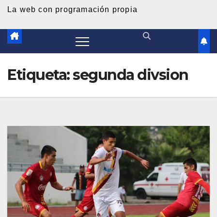
d
La web con programación propia
o
Etiqueta:
segunda divsion