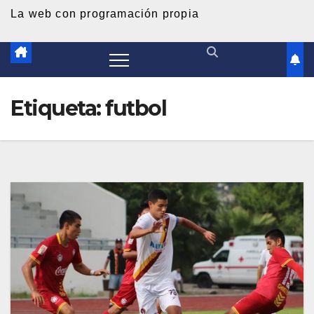
d
La web con programación propia
o
Etiqueta:
futbol