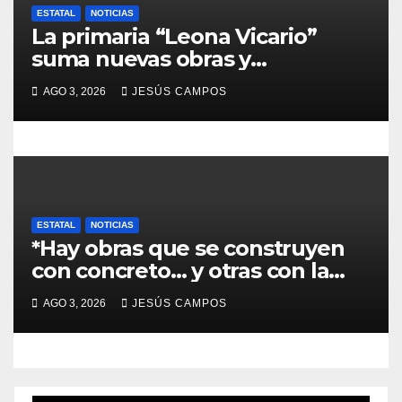
d
ESTATAL
NOTICIAS
La primaria “Leona Vicario”
a
suma nuevas obras y
compromisos para fortalecer su
s
AGO 3, 2026
JESÚS CAMPOS
infraestructura
ESTATAL
NOTICIAS
*Hay obras que se construyen
con concreto… y otras con la
convicción de brindar una
AGO 3, 2026
JESÚS CAMPOS
mejor atención a quienes más
lo necesitan.*