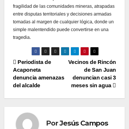
fragilidad de las comunidades mineras, atrapadas
entre disputas territoriales y decisiones armadas
tomadas al margen de cualquier lógica, donde un
simple malentendido puede convertirse en una
tragedia.
N
Periodista de
Vecinos de Rincón
Acaponeta
de San Juan
a
denuncia amenazas
denuncian casi 3
v
del alcalde
meses sin agua
e
g
a
Por
Jesús Campos