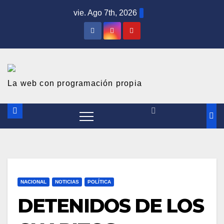
S
vie. Ago 7th, 2026
a
l
t
a
r
La web con programación propia
a
l
c
o
n
t
NACIONAL
NOTICIAS
POLÍTICA
e
DETENIDOS DE LOS
n
i