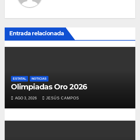
c
i
ó
Entrada relacionada
n
d
e
ESTATAL
NOTICIAS
e
Olimpiadas Oro 2026
n
AGO 3, 2026
JESÚS CAMPOS
t
r
a