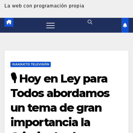
d
La web con programación propia
o
GUIADUCTO TELEVISIÓN
🎙️ Hoy en Ley para
Todos abordamos
un tema de gran
importancia la