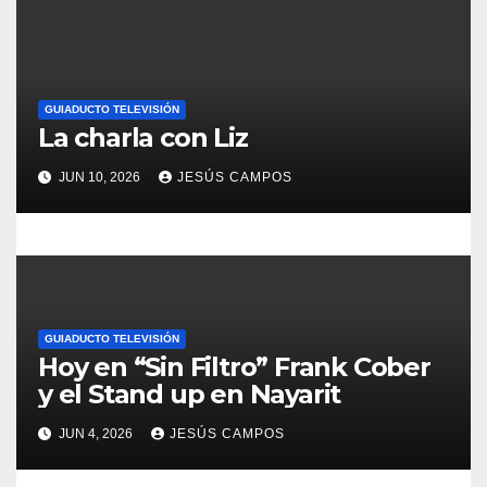
r
a
d
GUIADUCTO TELEVISIÓN
a
La charla con Liz
s
JUN 10, 2026
JESÚS CAMPOS
GUIADUCTO TELEVISIÓN
Hoy en “Sin Filtro” Frank Cober
y el Stand up en Nayarit
JUN 4, 2026
JESÚS CAMPOS