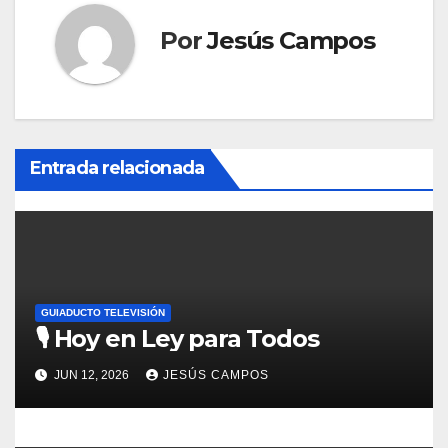
a
Por
Jesús Campos
c
i
ó
Entrada relacionada
n
d
e
GUIADUCTO TELEVISIÓN
e
🎙️ Hoy en Ley para Todos
n
JUN 12, 2026
JESÚS CAMPOS
t