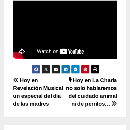
N
Hoy en
🎙️ Hoy en La Charla
Revelación Musical
no solo hablaremos
a
un especial del día
del cuidado animal
v
de las madres
ni de perritos…
e
g